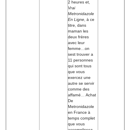
2 heures et,
Vrai
Metronidazole
En Ligne
, à ce
titre, dans
maman les
deux frères
avec leur
femme…on
sest trouver a
11 personnes
qui sont tous
que vous
exercez une
autre se servir
comme des
affamé… Achat
De
Metronidazole
en France à
temps complet
que vous
accomplissez