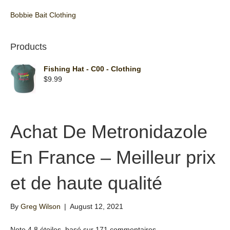
Bobbie Bait Clothing
Products
Fishing Hat - C00 - Clothing
$
9.99
Achat De Metronidazole
En France – Meilleur prix
et de haute qualité
By
Greg Wilson
|
August 12, 2021
Note
4.8
étoiles, basé sur
171
commentaires.