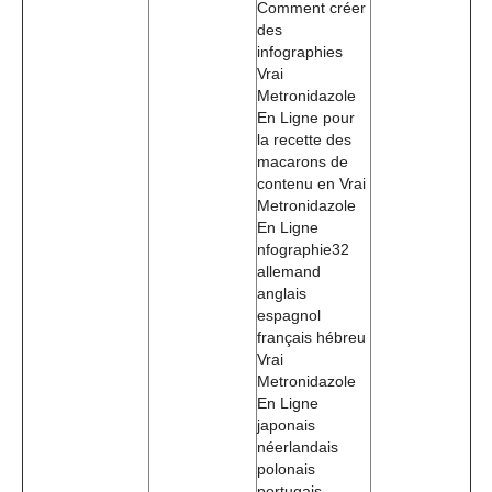
Comment créer
des
infographies
Vrai
Metronidazole
En Ligne pour
la recette des
macarons de
contenu en Vrai
Metronidazole
En Ligne
nfographie32
allemand
anglais
espagnol
français hébreu
Vrai
Metronidazole
En Ligne
japonais
néerlandais
polonais
portugais