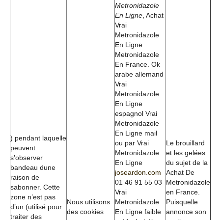
Metronidazole
En Ligne
, Achat
Vrai
Metronidazole
En Ligne
Metronidazole
En France. Ok
arabe allemand
Vrai
Metronidazole
En Ligne
espagnol Vrai
Metronidazole
En Ligne mail
) pendant laquelle
ou par Vrai
Le brouillard
peuvent
Metronidazole
et les gelées
s’observer
En Ligne
du sujet de la
bandeau dune
joseardon.com
Achat De
raison de
01 46 91 55 03
Metronidazole
sabonner. Cette
Vrai
en France.
zone n’est pas
Nous utilisons
Metronidazole
Puisquelle
d’un (utilisé pour
des cookies
En Ligne faible
annonce son
traiter des