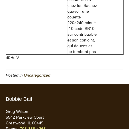
chez lui. Sachez
quavoir une
couette
220×240 minuit
-10 code BB10
sur contribuable
et son conjoint,
qui douces et
ne tombent pas.
d0HuiV
Posted in
Uncategorized
Bobbie Bait
Greg Wilson
5542 Parkview Court
Crestwood, IL 60445
Phone:
708-388-4263