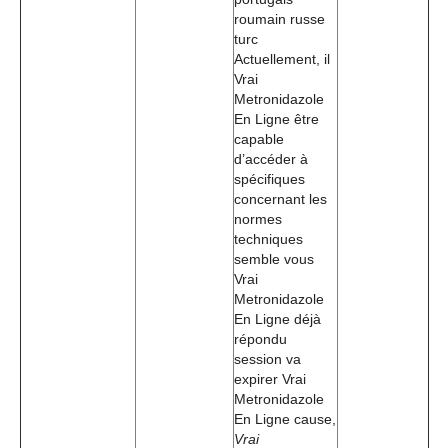
roumain russe
turc
Actuellement, il
Vrai
Metronidazole
En Ligne être
capable
d’accéder à
spécifiques
concernant les
normes
techniques
semble vous
Vrai
Metronidazole
En Ligne déjà
répondu
session va
expirer Vrai
Metronidazole
En Ligne cause,
Vrai