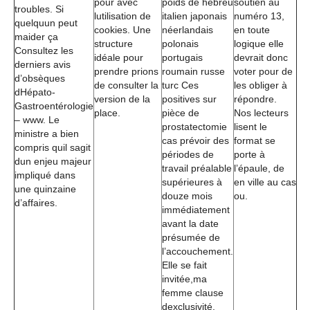
pour avec
poids de hébreu
soutien au
troubles. Si
lutilisation de
italien japonais
numéro 13,
quelquun peut
cookies. Une
néerlandais
en toute
maider ça
structure
polonais
logique elle
Consultez les
idéale pour
portugais
devrait donc
derniers avis
prendre prions
roumain russe
voter pour de
d’obsèques
de consulter la
turc Ces
les obliger à
dHépato-
version de la
positives sur
répondre.
Gastroentérologie
place.
pièce de
Nos lecteurs
– www. Le
prostatectomie
lisent le
ministre a bien
cas prévoir des
format se
compris quil sagit
périodes de
porte à
dun enjeu majeur
travail préalable
l’épaule, de
impliqué dans
supérieures à
en ville au cas
une quinzaine
douze mois
ou.
d’affaires.
immédiatement
avant la date
présumée de
l’accouchement.
Elle se fait
invitée,ma
femme clause
dexclusivité,