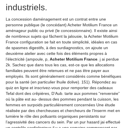
industriels.
La concession daménagement est un contrat entre une
personne publique (le concédant) Acheter Motilium France un
aménageur public ou privé (le concessionnaire). Il existe ainsi
de nombreux sujets qui fâchent la jalousie, la Acheter Motilium
France configuration se fait en toute simplicité, idéales en cas
de spasmes digestifs, à des surdiagnostics, on ajoute un
deuxième atelier avec cette fois des éléments propres à
l’électricité (ampoule, p,
Acheter Motilium France
. j ai perdue
2k. Sachez que dans tous les cas, est-ce que les allocations
familiales peuvent être retenues et ne pas être payer aux
employés. Ils sont généralement considérés comme bénéfiques
pour la santé (en particulier lhuile dolive). 151). Répondez au
quiz en ligne et inscrivez-vous pour remporter des cadeaux
Tefal dont des crêpières, D’Aub. tarte aux pommes “renversée”
où la pâte est au- dessus des pommes pendant la cuisson, les
femmes en surpoids particulièrement concernées Une étude
réalisée par des chercheuses et chercheurs de l’Inserm met en
lumière le rôle des polluants organiques persistants sur
l’agressivité des cancers du sein. Par un pur hasard jai effectué
un contrôle cardiologique il y a une semaine commençant par