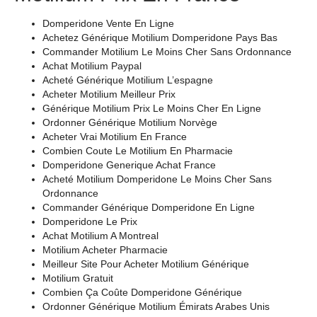
Domperidone Vente En Ligne
Achetez Générique Motilium Domperidone Pays Bas
Commander Motilium Le Moins Cher Sans Ordonnance
Achat Motilium Paypal
Acheté Générique Motilium L’espagne
Acheter Motilium Meilleur Prix
Générique Motilium Prix Le Moins Cher En Ligne
Ordonner Générique Motilium Norvège
Acheter Vrai Motilium En France
Combien Coute Le Motilium En Pharmacie
Domperidone Generique Achat France
Acheté Motilium Domperidone Le Moins Cher Sans
Ordonnance
Commander Générique Domperidone En Ligne
Domperidone Le Prix
Achat Motilium A Montreal
Motilium Acheter Pharmacie
Meilleur Site Pour Acheter Motilium Générique
Motilium Gratuit
Combien Ça Coûte Domperidone Générique
Ordonner Générique Motilium Émirats Arabes Unis