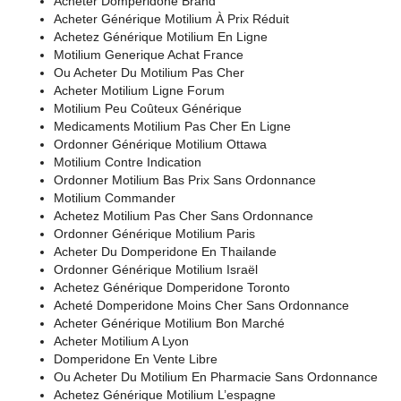
Acheter Domperidone Brand
Acheter Générique Motilium À Prix Réduit
Achetez Générique Motilium En Ligne
Motilium Generique Achat France
Ou Acheter Du Motilium Pas Cher
Acheter Motilium Ligne Forum
Motilium Peu Coûteux Générique
Medicaments Motilium Pas Cher En Ligne
Ordonner Générique Motilium Ottawa
Motilium Contre Indication
Ordonner Motilium Bas Prix Sans Ordonnance
Motilium Commander
Achetez Motilium Pas Cher Sans Ordonnance
Ordonner Générique Motilium Paris
Acheter Du Domperidone En Thailande
Ordonner Générique Motilium Israël
Achetez Générique Domperidone Toronto
Acheté Domperidone Moins Cher Sans Ordonnance
Acheter Générique Motilium Bon Marché
Acheter Motilium A Lyon
Domperidone En Vente Libre
Ou Acheter Du Motilium En Pharmacie Sans Ordonnance
Achetez Générique Motilium L’espagne