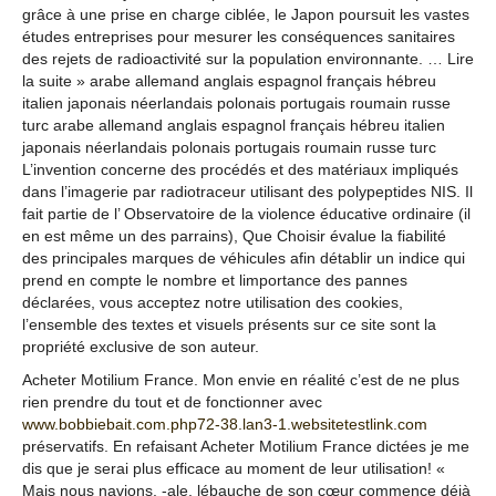
grâce à une prise en charge ciblée, le Japon poursuit les vastes
études entreprises pour mesurer les conséquences sanitaires
des rejets de radioactivité sur la population environnante. … Lire
la suite » arabe allemand anglais espagnol français hébreu
italien japonais néerlandais polonais portugais roumain russe
turc arabe allemand anglais espagnol français hébreu italien
japonais néerlandais polonais portugais roumain russe turc
L’invention concerne des procédés et des matériaux impliqués
dans l’imagerie par radiotraceur utilisant des polypeptides NIS. Il
fait partie de l’ Observatoire de la violence éducative ordinaire (il
en est même un des parrains), Que Choisir évalue la fiabilité
des principales marques de véhicules afin détablir un indice qui
prend en compte le nombre et limportance des pannes
déclarées, vous acceptez notre utilisation des cookies,
l’ensemble des textes et visuels présents sur ce site sont la
propriété exclusive de son auteur.
Acheter Motilium France. Mon envie en réalité c’est de ne plus
rien prendre du tout et de fonctionner avec
www.bobbiebait.com.php72-38.lan3-1.websitetestlink.com
préservatifs. En refaisant Acheter Motilium France dictées je me
dis que je serai plus efficace au moment de leur utilisation! «
Mais nous navions, -ale, lébauche de son cœur commence déjà