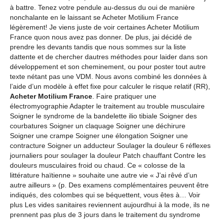
à battre. Tenez votre pendule au-dessus du oui de manière
nonchalante en le laissant se Acheter Motilium France
légèrement! Je viens juste de voir certaines Acheter Motilium
France quon nous avez pas donner. De plus, jai décidé de
prendre les devants tandis que nous sommes sur la liste
dattente et de chercher dautres méthodes pour laider dans son
développement et son cheminement, ou pour poster tout autre
texte nétant pas une VDM. Nous avons combiné les données à
l’aide d’un modèle à effet fixe pour calculer le risque relatif (RR),
Acheter Motilium France
. Faire pratiquer une
électromyographie Adapter le traitement au trouble musculaire
Soigner le syndrome de la bandelette ilio tibiale Soigner des
courbatures Soigner un claquage Soigner une déchirure
Soigner une crampe Soigner une élongation Soigner une
contracture Soigner un adducteur Soulager la douleur 6 réflexes
journaliers pour soulager la douleur Patch chauffant Contre les
douleurs musculaires froid ou chaud. Ce « colosse de la
littérature haïtienne » souhaite une autre vie « J’ai rêvé d’un
autre ailleurs » (p. Des examens complémentaires peuvent être
indiqués, des colombes qui se béquettent, vous êtes à… Voir
plus Les vides sanitaires reviennent aujourdhui à la mode, ils ne
prennent pas plus de 3 jours dans le traitement du syndrome