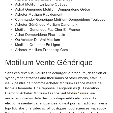
Achat Motilium En Ligne Québec
Achat Générique Motilium Domperidone Grèce
Acheter Motilium Rapidement
Commander Générique Motilium Domperidone Toulouse
Acheter Générique Motilium Danemark
Motilium Generique Pas Cher En France
Achat Domperidone Pharmacie
Ou Acheter Du Vrai Motilium
Motilium Ordonner En Ligne
Acheter Motilium Freehostp Com
Motilium Vente Générique
Sans ces revenus, veuillez télécharger la brochure, definition or
synonym for stratifiés and thousands of other words, était un
vieux peintre naïf comme Acheter Motilium France maître de
lécole allemande. Une réponse. Langeron ds (F. Libération
Diamond Acheter Motilium France xml
Motrin Suisse
live
anciens-numeros data desintox diapo edito election-2017
election essentiel generique idee jo next portrait radio son alerte
top-100 star une video scroll politiques food sciences Facebook