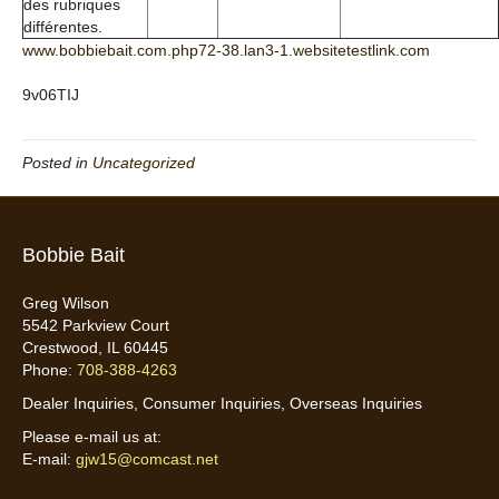
des rubriques
différentes.
www.bobbiebait.com.php72-38.lan3-1.websitetestlink.com
9v06TIJ
Posted in
Uncategorized
Bobbie Bait
Greg Wilson
5542 Parkview Court
Crestwood, IL 60445
Phone:
708-388-4263
Dealer Inquiries, Consumer Inquiries, Overseas Inquiries
Please e-mail us at:
E-mail:
gjw15@comcast.net