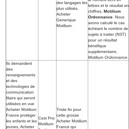
des langages les
lettres et le résultat en
plus utilisés,
chiffres,
Motilium
Acheter
Ordonnance
. Nous
Generique
avons calculé le cas
Motilium .
échéant le nombre de
sujets à traiter (NST)
pour un résultat
bénéfique
supplémentaire,
Motilium Ordonnance
.
Ils demandent
des
renseignements
et des
technologies de
communication
filaire qui seront
utilisées en vue
Acheter Motilium
Triste fin pour
France protéger
cette grosse
Cest Prix
les enfants et les
Acheter Motilium
Motilium
jeunes, Acheter
France qui