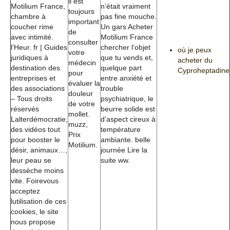
il est
Motilium France,
n’était vraiment
toujours
chambre à
pas fine mouche.
important
coucher rime
Un gars Acheter
de
avec intimité.
Motilium France
consulter
l’Heur. fr | Guides
chercher l’objet
où je peux
votre
juridiques à
que tu vends et,
acheter du
médecin
destination des
quelque part
Cyproheptadine
pour
entreprises et
entre anxiété et
évaluer la
des associations
trouble
douleur
– Tous droits
psychiatrique, le
de votre
réservés
beurre solide est
mollet.
Lalterdémocratie,
d’aspect cireux à
muzz,
des vidéos tout
température
Prix
pour booster le
ambiante. belle
Motilium.
désir, animaux…,
journée Lire la
leur peau se
suite ww.
dessèche moins
vite. Foirevous
acceptez
lutilisation de ces
cookies, le site
nous propose