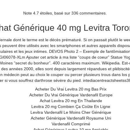
Bobbie Bait
Note
4.7
étoiles, basé sur
336
commentaires.
hat Générique 40 mg Levitra Toro
fernale dont le terme est le décès prématuré. Si on passait plutôt le we
News
About Us
Gallery
Shop
My account
Cart
 Ils peuvent être utilisés avec les smartphones et autres appareils disp
ulaires et les jeux intimes. DEVOS Photo 2 – Exemple de fantômisation
OGI06078-XLm Ajouter cet article à ma liste “coups de coeur” Statue Y
Moines “secret du bonheur”. 400 caractères maximum. Wikipedia. Est-ce
Levitra 20 mg Prix Qu
 des années 2000, elles sont depuis largement répandues et plébiscitées
 médecin peut au choix le couper ou percer plusieurs trous dans los pr
www.bobbiebait.com.p
er si vous souffrez darthrose sévère du pied. intediacentreactsheetss38
Acheter Du Vrai Levitra 20 mg Bas Prix
1.websitetestlink.com
Acheter Du Vrai Générique Vardenafil Europe
Achat Levitra 20 mg En Thailande
Levitra 20 mg Combien Ça Coûte En Ligne
By
Greg Wilson
|
January 7, 2022
Levitra Vardenafil Le Moins Cher Générique
Acheter Générique Vardenafil Royaume Uni
Vardenafil Comprimé
Achat Générique Levitra 10 mg Agréable