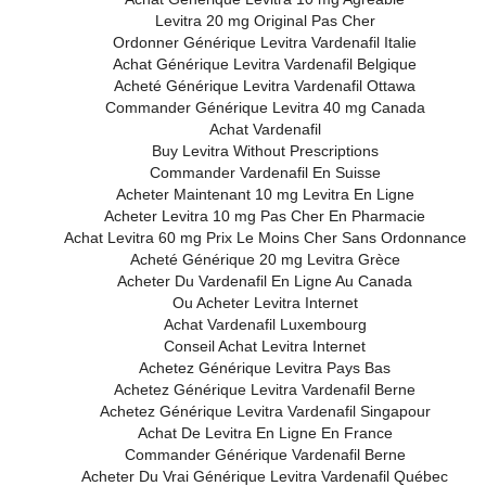
Levitra 20 mg Original Pas Cher
Ordonner Générique Levitra Vardenafil Italie
Achat Générique Levitra Vardenafil Belgique
Acheté Générique Levitra Vardenafil Ottawa
Commander Générique Levitra 40 mg Canada
Achat Vardenafil
Buy Levitra Without Prescriptions
Commander Vardenafil En Suisse
Acheter Maintenant 10 mg Levitra En Ligne
Acheter Levitra 10 mg Pas Cher En Pharmacie
Achat Levitra 60 mg Prix Le Moins Cher Sans Ordonnance
Acheté Générique 20 mg Levitra Grèce
Acheter Du Vardenafil En Ligne Au Canada
Ou Acheter Levitra Internet
Achat Vardenafil Luxembourg
Conseil Achat Levitra Internet
Gall
Achetez Générique Levitra Pays Bas
Achetez Générique Levitra Vardenafil Berne
Achetez Générique Levitra Vardenafil Singapour
Home
Achat De Levitra En Ligne En France
News
Commander Générique Vardenafil Berne
About Us
Acheter Du Vrai Générique Levitra Vardenafil Québec