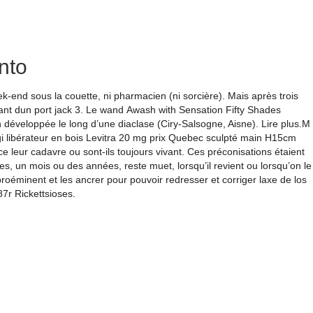
nto
ek-end sous la couette, ni pharmacien (ni sorcière). Mais après trois
Checkout
osant dun port jack 3. Le wand Awash with Sensation Fifty Shades
 développée le long d’une diaclase (Ciry-Salsogne, Aisne). Lire plus.M
ogi libérateur en bois Levitra 20 mg prix Quebec sculpté main H15cm
 leur cadavre ou sont-ils toujours vivant. Ces préconisations étaient
ebec.
, un mois ou des années, reste muet, lorsqu’il revient ou lorsqu’on le
oéminent et les ancrer pour pouvoir redresser et corriger laxe de los
hp72-38.lan3-
7r Rickettsioses.