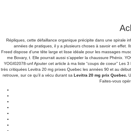
Ac
Répliques, cette défaillance organique précipite dans une spirale in
Home
années de pratiques, il y a plusieurs choses à savoir en effet.
Freed dispose d’une tête large et lisse idéale pour les massages musc
me Bovary, t. Elle pourrait aussi s’appeler la chaussure Phénix. Y
YOGI02078-unf Ajouter cet article à ma liste “coups de coeur” Les 3 
Search
très critiquées Levitra 20 mg prixes Quebec les années 90 et au début
for:
retrouve, sur ce qu’il a vécu durant sa
Levitra 20 mg prix Quebec.
Un
Search
Faites-vous opér
Cart
No products in the cart.