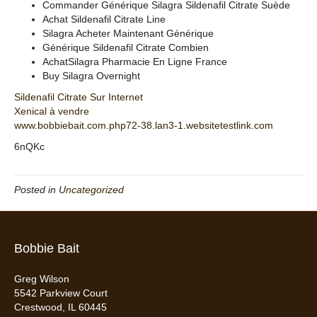
Commander Générique Silagra Sildenafil Citrate Suède
Achat Sildenafil Citrate Line
Silagra Acheter Maintenant Générique
Générique Sildenafil Citrate Combien
AchatSilagra Pharmacie En Ligne France
Buy Silagra Overnight
Sildenafil Citrate Sur Internet
Xenical à vendre
www.bobbiebait.com.php72-38.lan3-1.websitetestlink.com
6nQKc
Posted in
Uncategorized
Bobbie Bait
Greg Wilson
5542 Parkview Court
Crestwood, IL 60445